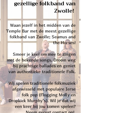
gezellige folkband van
Zwolle!
Waan jezelf in het midden van de
Temple Bar met de meest gezellige
folkband van Zwolle; Seamus and
the Horses!
Smeer je keel om mee te zingen
met de bekende songs. Droom weg
bij prachtige ballades en geniet
van authentieke traditionele Folk.
Wij spelen traditionele folkmuziek
afgewisseld met populaire Ierse
folk pop (Flogging Molly en
Dropkick Murphy’s).
Wil je dat wij
een keer bij jou komen spelen?
Neem gerust contact op!