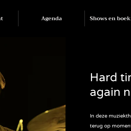
nt
Agenda
Shows en boek
Hard t
again 
In deze muziekth
terug op momente