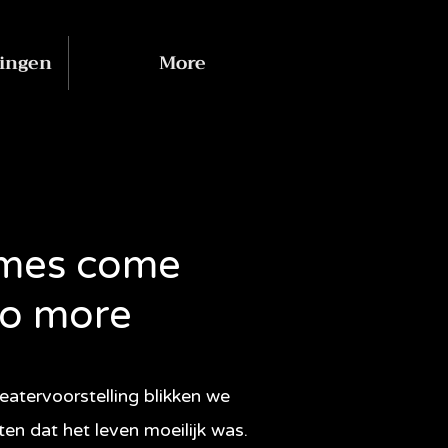
ingen
More
imes come
no more
eatervoorstelling blikken we
n dat het leven moeilijk was.