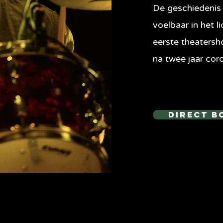
De geschiedenis 
voelbaar in het l
eerste theatersh
na twee jaar coro
Direct b